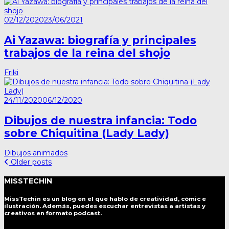
02/12/2020
23/06/2021
Ai Yazawa: biografía y principales
trabajos de la reina del shojo
Friki
24/11/2020
06/12/2020
Dibujos de nuestra infancia: Todo
sobre Chiquitina (Lady Lady)
Dibujos animados
Posts
Older posts
navigation
MISSTECHIN
MissTechin es un blog
en el que hablo de creatividad, cómic e
ilustración. Además, puedes escuchar entrevistas a artistas y
creativos en formato podcast.