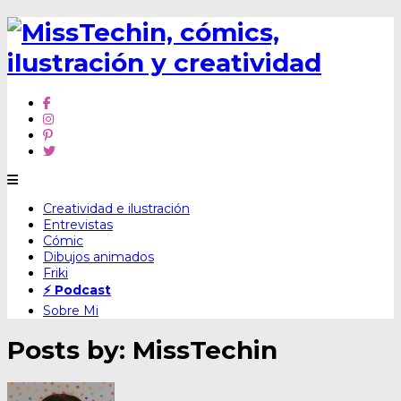
Skip
Creatividad e ilustración
to
Entrevistas
content
Cómic
Dibujos animados
Friki
⚡ Podcast
Sobre Mi
Posts by:
MissTechin