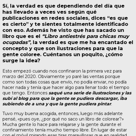
Sí, la verdad es que dependiendo del día que
has llevado a veces ves según qué
publicaciones en redes sociales, dices “es que
es cierto” y te sientes totalmente identificado
con eso. Además he visto que has sacado un
libro que es el
“Libro antiestrés para chicas muy
ocupadas”
, la verdad es que me ha encantado el
concepto y que son ilustraciones para que la
gente coloree. Cuéntanos un poquito, ¿cómo
surge la idea?
Esto empezó cuando nos confinaron la primera vez para
marzo del 2020. Obviamente yo paré las ventas porque
como son todas cosas que envío, no podía enviar, no podía
hacer nada y tenía que hacer algo para llenar todo el tiempo
que tengo. Entonces
saqué una serie de ilustraciones y las
subí al blog para que la gente se pudiera descargar, iba
subiendo de a una y que la gente pudiera pintar
.
Tuvo muy buena acogida, entonces, luego más adelante
pensé, «pues oye, ¿por qué no saco un libro de colorear?»
Mucha gente lo hace para relajarse y la gente durante el
confinamiento tenía mucho tiempo libre. En lugar de estar
con el móvil mirando esas tiras maravillosas que en realidad