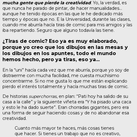
mucha gente que pierde la creatividad
. Yo, la verdad, es
que nunca he parado de pintar, de hacer manualidades…
aunque he tenido épocas en las que le he dedicado más
tiempo y épocas que no. E la Universidad, durante las clases,
cuando me aburría hacía tiras de comic para mis amigos y las
iba repartiendo. Seguro que alguno todavía las tiene.
¿Tiras de comic? Eso ya es muy elaborado,
porque yo creo que los dibujos en las mesas y
los dibujos en los apuntes, todo el mundo
hemos hecho, pero ya tiras, eso ya…
En la “uni” hacía cada vez que me aburría, porque yo soy de
distraerme con mucha facilidad, me cuesta muchísimo
concentrarme. Si no me gusta lo que me están explicando
pierdo el interés totalmente y hacía muchas tiras de comic.
De historias
superchorras
, en plan: “Pati hoy ha salido de su
casa a la calle” y la siguiente viñeta era “Y ha pisado una caca
y esto le ha dado suerte”. Eran chorradas gigantes, pero era
una forma de seguir haciendo cosas y de no abandonar esa
creatividad.
Cuanto más mayor te haces, más cosas tienes
que hacer. Si tienes un trabajo que no es creativo,