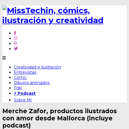
Skip
Creatividad e ilustración
to
Entrevistas
content
Cómic
Dibujos animados
Friki
⚡ Podcast
Sobre Mi
Merche Zafor, productos ilustrados
con amor desde Mallorca (incluye
podcast)