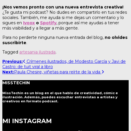
¡Nos vemos pronto con una nueva entrevista creativa!
¿Te gusta mi podcast? No dudes en compartirlo en tus redes
sociales. También, me ayuda si me dejas un comentario y lo
sigues en
Ivoox
o
Spotify
, porque así me ayudas a tener
más visibilidad y a llegar a más gente.
Para no perderte ninguna nueva entrada del blog,
no olvides
suscribirte
.
Tagged
artesania ilustrada
.
Post
Previous:
Crímenes ilustrados, de Modesto García y Javi de
Castro: de tuit viral a libro
navigation
Next:
Paula Chesire, viñetas para reírte de la vida
MISSTECHIN
MissTechin es un blog
en el que hablo de creatividad, cómic e
ilustración. Además, puedes escuchar entrevistas a artistas y
creativos en formato podcast.
MI INSTAGRAM