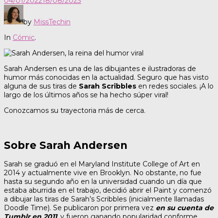
04/01/2022
18/08/2023
by
MissTechin
In
Cómic
.
Sarah Andersen es una de las dibujantes e ilustradoras de
humor más conocidas en la actualidad. Seguro que has visto
alguna de sus tiras de
Sarah Scribbles
en redes sociales. ¡A lo
largo de los últimos años se ha hecho súper viral!
Conozcamos su trayectoria más de cerca.
Sobre Sarah Andersen
Sarah se graduó en el Maryland Institute College of Art en
2014 y actualmente vive en Brooklyn. No obstante, no fue
hasta su segundo año en la universidad cuando un día que
estaba aburrida en el trabajo, decidió abrir el Paint y comenzó
a dibujar las tiras de Sarah’s Scribbles (inicialmente llamadas
Doodle Time). Se publicaron por primera vez
en su cuenta de
Tumblr en 2011
, y fueron ganando popularidad conforme