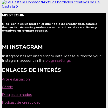
navigation
Next:
Los bordados creativos de Cel
Castellá
MISSTECHIN
MissTechin es un blog
en el que hablo de creatividad, cómic e
ilustración. Además, puedes escuchar entrevistas a artistas y
creativos en formato podcast.
MI INSTAGRAM
Instagram has returned empty data. Please authorize your
Instagram account in the
plugin settings
.
ENLACES DE INTERÉS
Arte e ilustración
Cómic
Dibujos animados
Podcast de creatividad