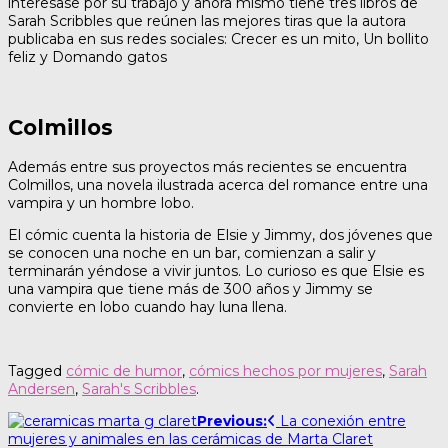
interesase por su trabajo y ahora mismo tiene tres libros de
Sarah Scribbles que reúnen las mejores tiras que la autora
publicaba en sus redes sociales: Crecer es un mito, Un bollito
feliz y Domando gatos
Colmillos
Además entre sus proyectos más recientes se encuentra
Colmillos, una novela ilustrada acerca del romance entre una
vampira y un hombre lobo.
El cómic cuenta la historia de Elsie y Jimmy, dos jóvenes que
se conocen una noche en un bar, comienzan a salir y
terminarán yéndose a vivir juntos. Lo curioso es que Elsie es
una vampira que tiene más de 300 años y Jimmy se
convierte en lobo cuando hay luna llena.
Tagged
cómic de humor
,
cómics hechos por mujeres
,
Sarah
Andersen
,
Sarah's Scribbles
.
Post
Previous:
La conexión entre
mujeres y animales en las cerámicas de Marta Claret