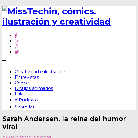
Skip
Creatividad e ilustración
to
Entrevistas
content
Cómic
Dibujos animados
Friki
⚡ Podcast
Sobre Mi
Sarah Andersen, la reina del humor
viral