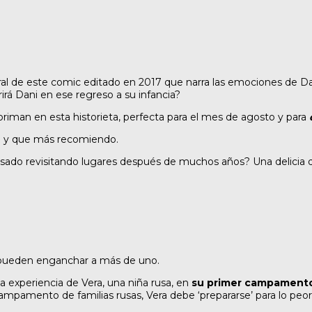
ntral de este comic editado en 2017 que narra las emociones de D
irá Dani en ese regreso a su infancia?
riman en esta historieta, perfecta para el mes de agosto y para
ó y que más recomiendo.
sado revisitando lugares después de muchos años? Una delicia de 
ia pueden enganchar a más de uno.
la experiencia de Vera, una niña rusa, en
su primer campamento 
ampamento de familias rusas, Vera debe ‘prepararse’ para lo peo