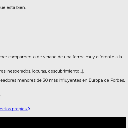
que está bien…
u primer campamento de verano de una forma muy diferente a la
es inesperados, locuras, descubrimiento…).
s creadores menores de 30 más influyentes en Europa de Forbes,
s
.
yectos propios