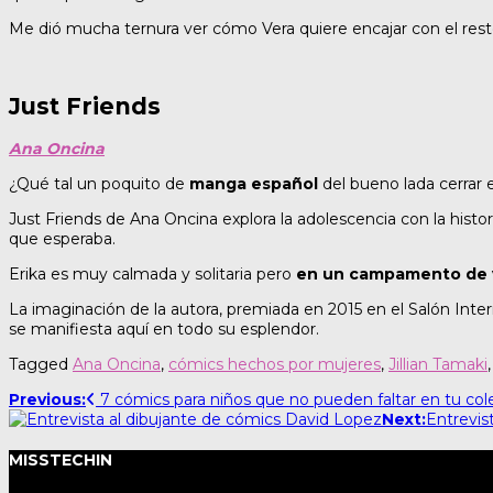
Me dió mucha ternura ver cómo Vera quiere encajar con el res
Just Friends
Ana Oncina
¿Qué tal un poquito de
manga español
del bueno lada cerrar es
Just Friends de Ana Oncina explora la adolescencia con la his
que esperaba.
Erika es muy calmada y solitaria pero
en un campamento de v
La imaginación de la autora, premiada en 2015 en el Salón Inte
se manifiesta aquí en todo su esplendor.
Tagged
Ana Oncina
,
cómics hechos por mujeres
,
Jillian Tamaki
Post
Previous:
7 cómics para niños que no pueden faltar en tu col
Next:
Entrevis
navigation
MISSTECHIN