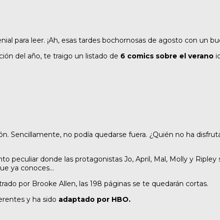
enial para leer. ¡Ah, esas tardes bochornosas de agosto con un b
ión del año, te traigo un listado de
6 comics sobre el verano
i
ión. Sencillamente, no podía quedarse fuera. ¿Quién no ha disfru
eculiar donde las protagonistas Jo, April, Mal, Molly y Ripley 
 que ya conoces…
strado por Brooke Allen, las 198 páginas se te quedarán cortas.
erentes y ha sido
adaptado por HBO.