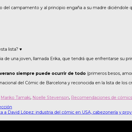
to del campamento y al principio engaña a su madre diciéndole 
ta lista? ♥️
toria de una joven, llamada Erika, que tendrá que enfrentarse s
erano siempre puede ocurrir de todo
(primeros besos, amor
rnacional del Cómic de Barcelona y reconocida en la lista de lo
,
Mariko Tamaki
,
Noelle Stevenson
,
Recomendaciones de cómic
ección
ta a David López: industria del cómic en USA, cabezonería y pro