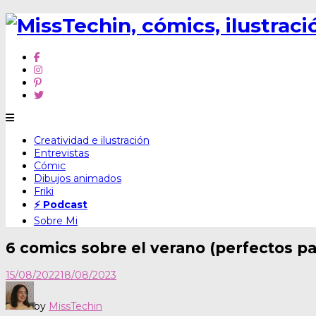
Skip
Creatividad e ilustración
to
Entrevistas
content
Cómic
Dibujos animados
Friki
⚡ Podcast
Sobre Mi
6 comics sobre el verano (perfectos pa
15/08/2022
18/08/2023
by
MissTechin