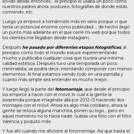
llovido desde entonces… Al principio lo usaba un poco como
nuestros padres ahora: postureo, fotografías de donde estás
comiendo, etc.
Luego ya empecé a tomármelo más en serio porque vi que
tenía un potencial enorme como publicidad … de hecho llegó
un punto más adelante en el que cerré mi web porque todos
los clientes me llegaban desde instagram.
Después
he pasado por diferentes etapas fotográficas
, al
principio como todo el mundo estuve experimentando
mucho y publicaba cualquier cosa que tuviera una mínima
calidad estética. Después tuvo una temporada un poco
minimalista, se podría decir, intentando componer con menos
elementos. Al final estamos viendo todo en una pantalla y
cuanto más simple sea entender es mucho mejor.
Y luego llegó la parte del
fotomontaje
, que desde el principio
los empecé a hacer con el móvil, lo cual a la gente la
sorprendía porque imagínate allá por 2012-13 haciendo dos
montajes con el móvil. Ahora es algo más cotidiano, ahora la
gente se retoca alguna manchita, ponen su logo… pero en
aquel momento no lo hacía nadie. Subías una foto con el filtro
Valencia y poquito más.
Y fue ahí cuando me aficioné al fotomontaje. Así que hasta el