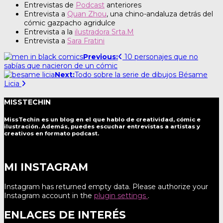
Entrevistas de
Podcast
anteriores
Entrevista a
Quan Zhou
, una chino-andaluza detrás del
cómic gazpacho agridulce
Entrevista a la
ilustradora Srta.M
Entrevista a
Sara Fratini
Post
Previous:
10 personajes que no
sabías que nacieron de un cómic
navigation
Next:
Todo sobre la serie de dibujos Bésame
Licia
MISSTECHIN
MissTechin es un blog
en el que hablo de creatividad, cómic e
ilustración. Además, puedes escuchar entrevistas a artistas y
creativos en formato podcast.
MI INSTAGRAM
Instagram has returned empty data. Please authorize your
Instagram account in the
plugin settings
.
ENLACES DE INTERÉS