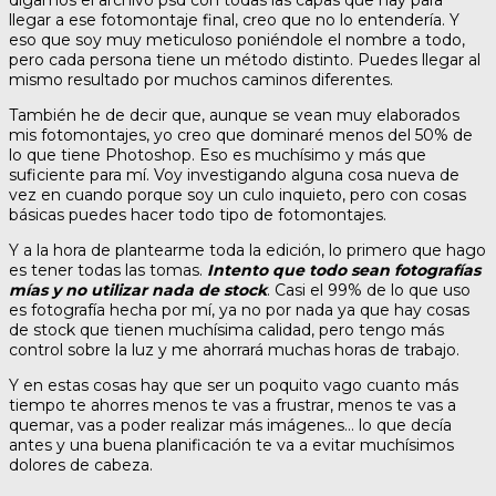
digamos el archivo psd con todas las capas que hay para
llegar a ese fotomontaje final, creo que no lo entendería. Y
eso que soy muy meticuloso poniéndole el nombre a todo,
pero cada persona tiene un método distinto. Puedes llegar al
mismo resultado por muchos caminos diferentes.
También he de decir que, aunque se vean muy elaborados
mis fotomontajes, yo creo que dominaré menos del 50% de
lo que tiene Photoshop. Eso es muchísimo y más que
suficiente para mí. Voy investigando alguna cosa nueva de
vez en cuando porque soy un culo inquieto, pero con cosas
básicas puedes hacer todo tipo de fotomontajes.
Y a la hora de plantearme toda la edición, lo primero que hago
es tener todas las tomas.
Intento que todo sean fotografías
mías y no utilizar nada de stock
. Casi el 99% de lo que uso
es fotografía hecha por mí, ya no por nada ya que hay cosas
de stock que tienen muchísima calidad, pero tengo más
control sobre la luz y me ahorrará muchas horas de trabajo.
Y en estas cosas hay que ser un poquito vago cuanto más
tiempo te ahorres menos te vas a frustrar, menos te vas a
quemar, vas a poder realizar más imágenes… lo que decía
antes y una buena planificación te va a evitar muchísimos
dolores de cabeza.