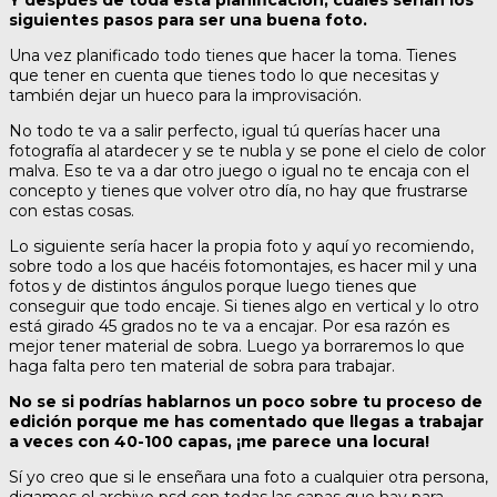
Y después de toda esta planificación, cuáles serían los
siguientes pasos para ser una buena foto.
Una vez planificado todo tienes que hacer la toma. Tienes
que tener en cuenta que tienes todo lo que necesitas y
también dejar un hueco para la improvisación.
No todo te va a salir perfecto, igual tú querías hacer una
fotografía al atardecer y se te nubla y se pone el cielo de color
malva. Eso te va a dar otro juego o igual no te encaja con el
concepto y tienes que volver otro día, no hay que frustrarse
con estas cosas.
Lo siguiente sería hacer la propia foto y aquí yo recomiendo,
sobre todo a los que hacéis fotomontajes, es hacer mil y una
fotos y de distintos ángulos porque luego tienes que
conseguir que todo encaje. Si tienes algo en vertical y lo otro
está girado 45 grados no te va a encajar. Por esa razón es
mejor tener material de sobra. Luego ya borraremos lo que
haga falta pero ten material de sobra para trabajar.
No se si podrías hablarnos un poco sobre tu proceso de
edición porque me has comentado que llegas a trabajar
a veces con 40-100 capas, ¡me parece una locura!
Sí yo creo que si le enseñara una foto a cualquier otra persona,