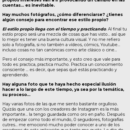
propios intereses van a ir provocando un cambio en las
cuentas… es inevitable.
Hay muchos fotógrafos, ¿cómo diferenciarse? ¿tienes
algún consejo para encontrar ese estilo propio?
El estilo propio llega con el tiempo y practicando
. Al final tu
estilo propio será una mezcla de cosas que has visto… así que
lo mejor es tener una buena cultura visual. Y no me refiero
solo a fotografía, si no también a vídeos, cómics, Youtube…
incluso cosas no tan canónicas como arte clásico o cine…
Pero el consejo más importante, y esto creo que vale para
todo es: practica, practica mucho. Practica un conocimiento
consciente … es decir, que sepas qué estás practicando y
aprendiendo.
Hay alguna foto que te haya hecho especial ilusión
hacer a lo largo de este tiempo, ya sea por la temática,
su proceso…
Hay varias fotos de las que me siento bastante orgulloso.
Quizás que una con los creadores de Instagram es la más
importante… la tengo guardada como oro en paño. Después
de empezar como todo el mundo, 0 seguidores, fotografías
cutres… me emocionó mucho poder conocer a uno de los