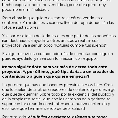
contenido que hasta el momento no lo he hecho. Si que he
hecho exposiciones o he vendido algo de obra pero muy
poco, no era mi finalidad…
Pero ahora lo que quiero es controlar cómo vendo este
contenido. Y mi idea es sacar una línea de ropa donde irán las
fotos e ilustraciones.
Y la parte solidaria de todo esto es que parte de los beneficios
irán destinados a ayudar a otros artistas a realizar sus
proyectos. Va a ser un poco “Kpturas cumple tus sueños”.
Es algo maravilloso cuando además de conectar con alguien
puedes ayudarlo, ya sea con formación, con equipo…
Iremos siguiéndote para ver más de cerca todo este
proyecto. Y, por último, ¿qué tips darías a un creador de
contenidos o alguien que quiere empezar?
Lo primero que hay que hacer es pensárselo muy bien. Creo
que lo suelen decir otros creadores de contenido pero es algo
que puede quemar. Sobre todo por la exigencia, del público y
de la propia red social, que con los cambios de algoritmo te
supone estar creando constantemente nuevo contenido y
eso hace que termine siendo de peor calidad.
Por otro lado,
el público es exigente y tienes que tener