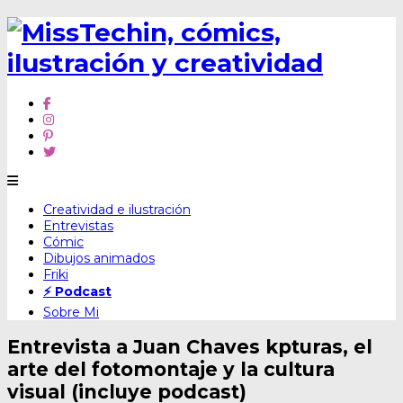
Skip
Creatividad e ilustración
to
Entrevistas
content
Cómic
Dibujos animados
Friki
⚡ Podcast
Sobre Mi
Entrevista a Juan Chaves kpturas, el
arte del fotomontaje y la cultura
visual (incluye podcast)