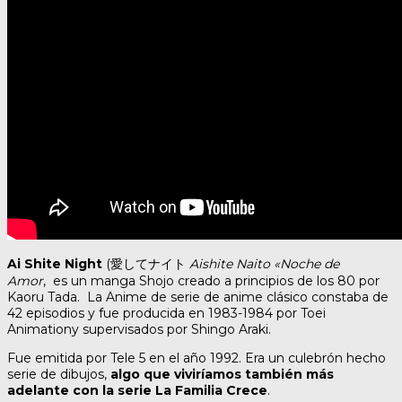
Ai Shite Night
(愛してナイト
Aishite Naito «Noche de
Amor
, es un manga Shojo creado a principios de los 80 por
Kaoru Tada. La Anime de serie de anime clásico constaba de
42 episodios y fue producida en 1983-1984 por Toei
Animationy supervisados por Shingo Araki.
Fue emitida por Tele 5 en el año 1992. Era un culebrón hecho
serie de dibujos,
algo que viviríamos también más
adelante con la serie La Familia Crece
.