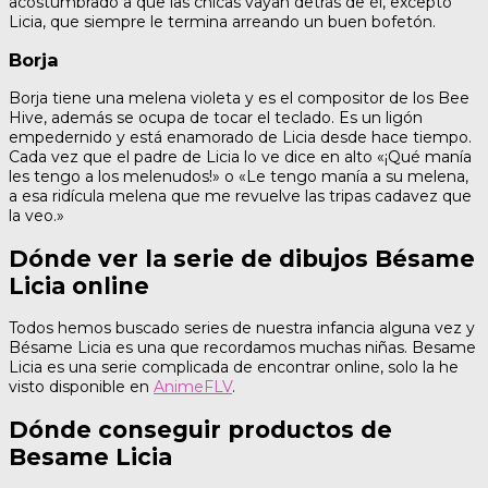
acostumbrado a que las chicas vayan detrás de él, excepto
Licia, que siempre le termina arreando un buen bofetón.
Borja
Borja tiene una melena violeta y es el compositor de los Bee
Hive, además se ocupa de tocar el teclado. Es un ligón
empedernido y está enamorado de Licia desde hace tiempo.
Cada vez que el padre de Licia lo ve dice en alto «¡Qué manía
les tengo a los melenudos!» o «Le tengo manía a su melena,
a esa ridícula melena que me revuelve las tripas cadavez que
la veo.»
Dónde ver la serie de dibujos Bésame
Licia online
Todos hemos buscado series de nuestra infancia alguna vez y
Bésame Licia es una que recordamos muchas niñas. Besame
Licia es una serie complicada de encontrar online, solo la he
visto disponible en
AnimeFLV
.
Dónde conseguir productos de
Besame Licia