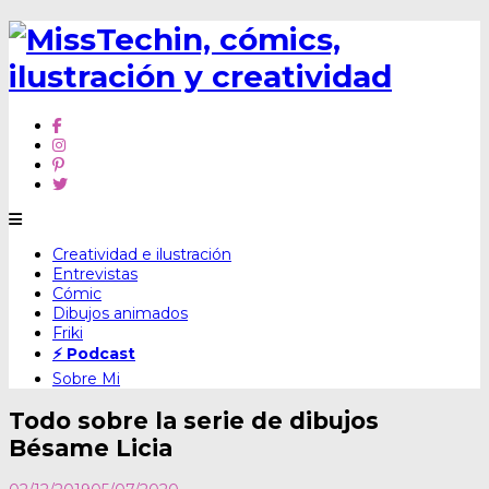
Skip
Creatividad e ilustración
to
Entrevistas
content
Cómic
Dibujos animados
Friki
⚡ Podcast
Sobre Mi
Todo sobre la serie de dibujos
Bésame Licia