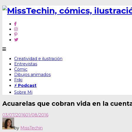
Skip
Creatividad e ilustración
to
Entrevistas
content
Cómic
Dibujos animados
Friki
⚡ Podcast
Sobre Mi
Acuarelas que cobran vida en la cuenta
03/07/2016
01/08/2016
by
MissTechin