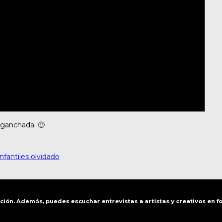
nganchada. 🙂
nfantiles olvidado
ación. Además, puedes escuchar entrevistas a artistas y creativos en 