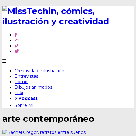
Skip
Creatividad e ilustración
to
Entrevistas
content
Cómic
Dibujos animados
Friki
⚡ Podcast
Sobre Mi
arte contemporáneo