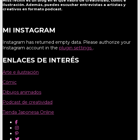
MissTechin es un blog
en el que hablo de creatividad, cómic e
ilustración. Además, puedes escuchar entrevistas a artistas y
creativos en formato podcast.
MI INSTAGRAM
Instagram has returned empty data. Please authorize your
Instagram account in the
plugin settings
.
ENLACES DE INTERÉS
Arte e ilustración
Cómic
Dibujos animados
Podcast de creatividad
Tienda Japonesa Online