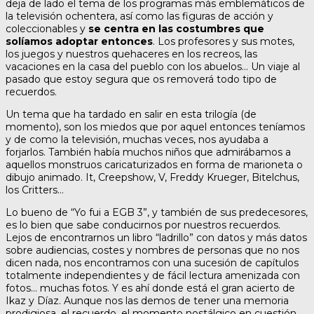
deja de lado el tema de los programas más emblemáticos de
la televisión ochentera, así como las figuras de acción y
coleccionables y
se centra en las costumbres que
solíamos adoptar entonces
. Los profesores y sus motes,
los juegos y nuestros quehaceres en los recreos, las
vacaciones en la casa del pueblo con los abuelos… Un viaje al
pasado que estoy segura que os removerá todo tipo de
recuerdos.
Un tema que ha tardado en salir en esta trilogía (de
momento), son los miedos que por aquel entonces teníamos
y de como la televisión, muchas veces, nos ayudaba a
forjarlos. También había muchos niños que admirábamos a
aquellos monstruos caricaturizados en forma de marioneta o
dibujo animado. It, Creepshow, V, Freddy Krueger, Bitelchus,
los Critters…
Lo bueno de “Yo fui a EGB 3”, y también de sus predecesores,
es lo bien que sabe conducirnos por nuestros recuerdos.
Lejos de encontrarnos un libro “ladrillo” con datos y más datos
sobre audiencias, costes y nombres de personas que no nos
dicen nada, nos encontramos con una sucesión de capítulos
totalmente independientes y de fácil lectura amenizada con
fotos… muchas fotos. Y es ahí donde está el gran acierto de
Ikaz y Díaz. Aunque nos las demos de tener una memoria
prodigiosa, el recuerdo, el momento nostálgico en cuestión,