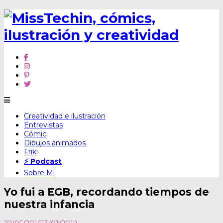
Skip
Creatividad e ilustración
to
Entrevistas
content
Cómic
Dibujos animados
Friki
⚡ Podcast
Sobre Mi
Yo fui a EGB, recordando tiempos de
nuestra infancia