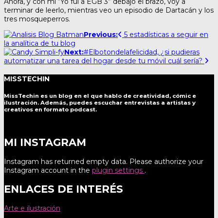
Ahora, y con mi “Yo fui a EGB 3” debajo el brazo, voy a
terminar de leerlo, mientras veo un episodio de Dartacán y los
tres mosqueperros.
Post
Previous:
5 estadísticas a seguir en
la analítica de tu blog
navigation
Next:
#Elbotondelafelicidad, ¿si pudieras
automatizar una tarea del hogar desde tu móvil cuál sería?
MISSTECHIN
MissTechin es un blog
en el que hablo de creatividad, cómic e
ilustración. Además, puedes escuchar entrevistas a artistas y
creativos en formato podcast.
MI INSTAGRAM
Instagram has returned empty data. Please authorize your
Instagram account in the
plugin settings
.
ENLACES DE INTERÉS
Arte e ilustración