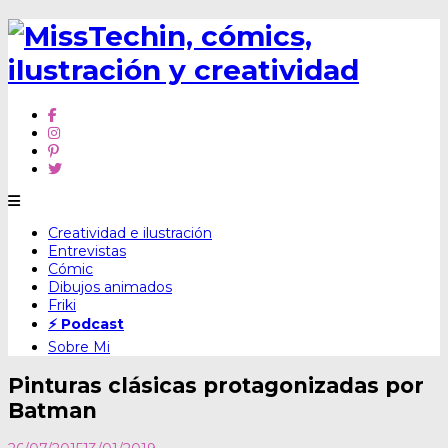
Skip
Creatividad e ilustración
to
Entrevistas
content
Cómic
Dibujos animados
Friki
⚡ Podcast
Sobre Mi
Pinturas clásicas protagonizadas por
Batman