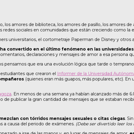
los amores de biblioteca, los amores de pasillo, los amores de 
las redes sociales en comunidades que están creciendo como la
ers universitarios, el cortometraje Paperman de Disney y otros
ha convertido en el último fenómeno en las universidade
comentarios, declaraciones y mensajes de amor a esa persona qu
tros pensamos que era una evolución lógica que tarde o temprano i
 estudiantes que crearon el
Informer de la Universidad Autónom
compañeros
(quienes eran más guapos, más populares, etc). En 
ragoza
. En menos de una semana ya habían alcanzado más de 6.0
o de publicar la gran cantidad de mensajes que se estaban recib
mezclan con tórridos mensajes sexuales o citas ciegas
. Si
ías a causa del periodo de exámenes.
(Debe ser divertido leer los
pezado a irse de las manos y, en lugar de mensajes de amor,
e