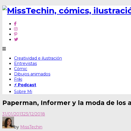
Skip
Creatividad e ilustración
to
Entrevistas
content
Cómic
Dibujos animados
Friki
⚡ Podcast
Sobre Mi
Paperman, Informer y la moda de los
31/01/2013
23/12/2018
by
MissTechin