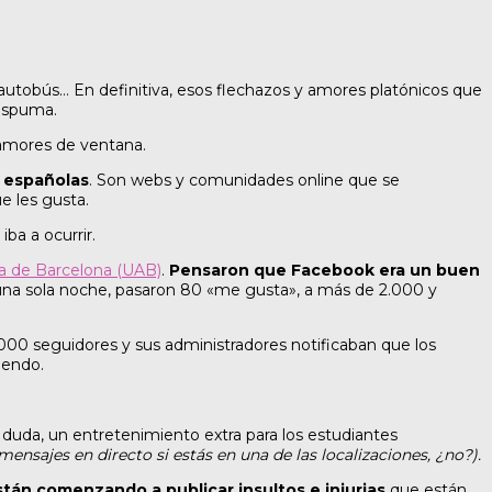
autobús… En definitiva, esos flechazos y amores platónicos que
 espuma.
 amores de ventana.
s españolas
. Son webs y comunidades online que se
e les gusta.
ba a ocurrir.
a de Barcelona (UAB)
.
Pensaron que Facebook era un buen
una sola noche, pasaron 80 «me gusta», a más de 2.000 y
00 seguidores y sus administradores notificaban que los
iendo.
n duda, un entretenimiento extra para los estudiantes
 mensajes en directo si estás en una de las localizaciones, ¿no?).
stán comenzando a publicar insultos e injurias
que están