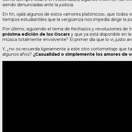
siendo denunciadas ante la justicia.
En fin, ojalá algunos de estos «amores platónicos», que todos
tiempos estudiantiles que la vergüenza nos impedía dirigir la p
Por último, siguiendo el tema de flechazos y revoluciones de I
próxima edición de los Oscars
y que ya está disponible en 
música totalmente envolvente? El primer día que lo vi, justo
Y, ¿no os recuerda ligeramente a este otro cortometraje que 
algunos años?
¿Casualidad o simplemente los amores de 