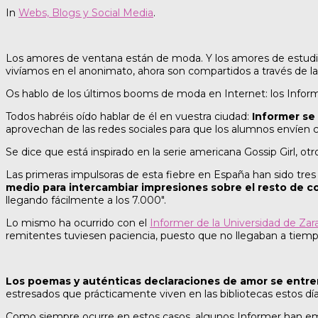
In
Webs, Blogs y Social Media
.
Los amores de ventana están de moda. Y los amores de estudio, 
vivíamos en el anonimato, ahora son compartidos a través de 
Os hablo de los últimos booms de moda en Internet: los Inform
Todos habréis oído hablar de él en vuestra ciudad:
Informer se 
aprovechan de las redes sociales para que los alumnos envíen 
Se dice que está inspirado en la serie americana Gossip Girl, o
Las primeras impulsoras de esta fiebre en España han sido tres
medio para intercambiar impresiones sobre el resto de 
llegando fácilmente a los 7.000″.
Lo mismo ha ocurrido con el
Informer de la Universidad de Za
remitentes tuviesen paciencia, puesto que no llegaban a tiemp
Los poemas y auténticas declaraciones de amor se entre
estresados que prácticamente viven en las bibliotecas estos d
Como siempre ocurre en estos casos, algunos Informer han em