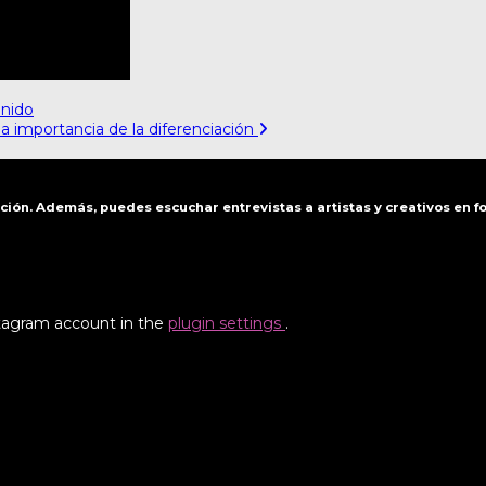
enido
a importancia de la diferenciación
ación. Además, puedes escuchar entrevistas a artistas y creativos en 
stagram account in the
plugin settings
.