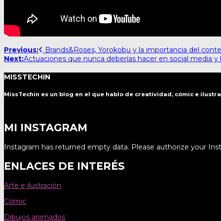
Post
Previous:
Brands&Roses, Yorokobu y la importancia del cont
Next:
Actuaciones que nunca deberías hacer en social media y l
navigation
MISSTECHIN
MissTechin es un blog
en el que hablo de creatividad, cómic e ilustr
MI INSTAGRAM
Instagram has returned empty data. Please authorize your In
ENLACES DE INTERÉS
Arte e ilustración
Cómic
Dibujos animados