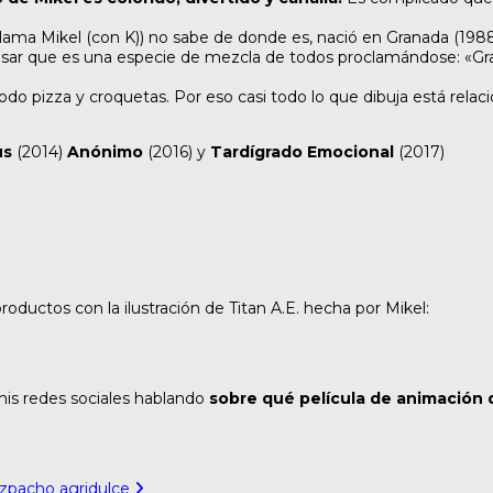
llama Mikel (con K)) no sabe de donde es, nació en Granada (198
sar que es una especie de mezcla de todos proclamándose: «
Gr
o pizza y croquetas. Por eso casi todo lo que dibuja está relac
us
(2014)
Anónimo
(2016) y
Tardígrado Emocional
(2017)
oductos con la ilustración de Titan A.E. hecha por Mikel:
mis redes sociales hablando
sobre qué película de animación 
azpacho agridulce