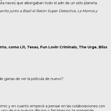
asta naves que albergaban todo el adn de un sólo planeta.
riño junto a Basil el Ratón Super Detective, La Momia y
, como Lit, Texas, Fun Lovin Criminals, The Urge, Bliss
e ganas de ver la película de nuevo?
ómic y en cuanto empecé a pensar en las colaboraciones con
uno de sus nuevos dibujos o fanzines no te sorprenda.