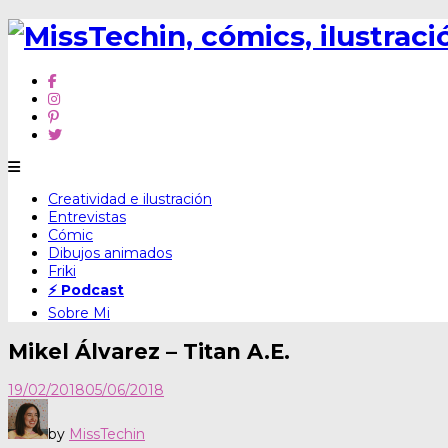
Skip
Creatividad e ilustración
to
Entrevistas
content
Cómic
Dibujos animados
Friki
⚡ Podcast
Sobre Mi
Mikel Álvarez – Titan A.E.
19/02/2018
05/06/2018
by
MissTechin