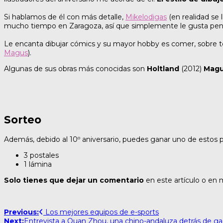
Si hablamos de él con más detalle,
Mikelodigas
(en realidad se 
mucho tiempo en Zaragoza, así que simplemente le gusta pen
Le encanta dibujar cómics y su mayor hobby es comer, sobre tod
Magus
).
Algunas de sus obras más conocidas son
Holtland
(2012)
Mag
Sorteo
Además, debido al 10º aniversario, puedes ganar uno de estos pr
3 postales
1 lámina
Solo tienes que dejar un comentario
en este artículo o en 
Post
Previous:
Los mejores equipos de e-sports
Next:
Entrevista a Quan Zhou, una chino-andaluza detrás de g