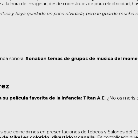
e a la hora de imaginar, desde monstruos de pura electricidad, h
rítica y haya quedado un poco olvidada, pero le guardo mucho ca
anda sonora.
Sonaban temas de grupos de música del momento
rez
su película favorita de la infancia: Titan A.E.
¿No os morís d
s que coincidimos en presentaciones de tebeos y Salones del C
o de Mikel es colorido, divertido y canalla.
Es complicado que 