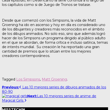
cada episodio, en Desencanto la serie continua a lo largo de
los capítulos como si de Juego de Tronos se tratase.
Desde que comenzó con los Simpsons, la vida de Matt
Groening ha ido en ascenso y hoy en día es considerado uno
de los dibujantes y creadores más reconocidos en el ámbito
de los dibujos animados. No solo eso, sino que además logró
hacer de los Simpsons un programa dirigido al público adulto
en el que se abordan, de forma crítica e incluso satírica, temas
de interés mundial. Su creación le ha reportado una gran
cantidad de premios que lo sitúan entre los mejores
creadores contemporáneos.
Tagged
Los Simpsons
,
Matt Groening
.
Post
Previous:
Las 10 mejores series de dibujos animados de los
80-90
navigation
Next:
Las 10 mejores series de anime de
Magical Girls
MISSTECHIN