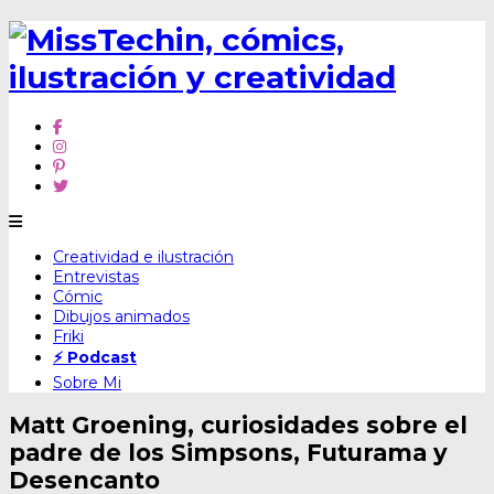
Skip
Creatividad e ilustración
to
Entrevistas
content
Cómic
Dibujos animados
Friki
⚡ Podcast
Sobre Mi
Matt Groening, curiosidades sobre el
padre de los Simpsons, Futurama y
Desencanto