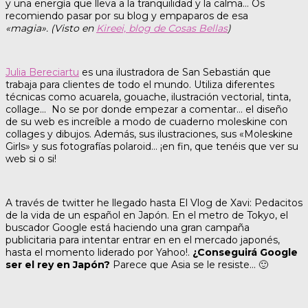
y una energía que lleva a la tranquilidad y la calma… Os
recomiendo pasar por su blog y empaparos de esa
«magia». (Visto en
Kireei, blog de Cosas Bellas
)
Julia Bereciartu
es una ilustradora de San Sebastián que
trabaja para clientes de todo el mundo. Utiliza diferentes
técnicas como acuarela, gouache, ilustración vectorial, tinta,
collage… No se por donde empezar a comentar… el diseño
de su web es increíble a modo de cuaderno moleskine con
collages y dibujos. Además, sus ilustraciones, sus «Moleskine
Girls» y sus fotografías polaroid… ¡en fin, que tenéis que ver su
web si o si!
A través de twitter he llegado hasta El Vlog de Xavi: Pedacitos
de la vida de un español en Japón. En el metro de Tokyo, el
buscador Google está haciendo una gran campaña
publicitaria para intentar entrar en en el mercado japonés,
hasta el momento liderado por Yahoo!.
¿Conseguirá Google
ser el rey en Japón?
Parece que Asia se le resiste… 🙂