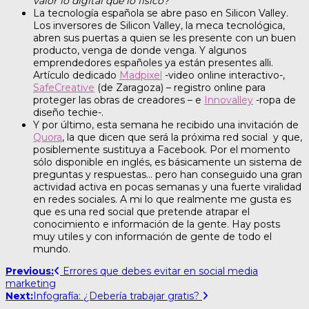
valor lo digital que lo físico?
La tecnología española se abre paso en Silicon Valley.
Los inversores de Silicon Valley, la meca tecnológica,
abren sus puertas a quien se les presente con un buen
producto, venga de donde venga. Y algunos
emprendedores españoles ya están presentes alli.
Artículo dedicado
Madpixel
-video online interactivo-,
SafeCreative
(de Zaragoza) – registro online para
proteger las obras de creadores – e
Innovalley
-ropa de
diseño techie-.
Y por último, esta semana he recibido una invitación de
Quora
, la que dicen que será la próxima red social y que,
posiblemente sustituya a Facebook. Por el momento
sólo disponible en inglés, es básicamente un sistema de
preguntas y respuestas… pero han conseguido una gran
actividad activa en pocas semanas y una fuerte viralidad
en redes sociales. A mi lo que realmente me gusta es
que es una red social que pretende atrapar el
conocimiento e información de la gente. Hay posts
muy utiles y con información de gente de todo el
mundo.
Post
Previous:
Errores que debes evitar en social media
marketing
navigation
Next:
Infografía: ¿Debería trabajar gratis?