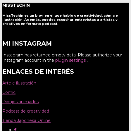
MISSTECHIN
MissTechin es un blog
en el que hablo de creatividad, cómic e
ilustración. Además, puedes escuchar entrevistas a artistas y
creativos en formato podcast.
MI INSTAGRAM
Instagram has returned empty data. Please authorize your
Instagram account in the
plugin settings
.
ENLACES DE INTERÉS
Arte e ilustración
Cómic
Dibujos animados
Podcast de creatividad
Tienda Japonesa Online