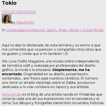
Tokio
17/01/2011
23/12/2018
by
MissTechin
In
Creatividad e ilustración
,
Japón
,
Webs, Blogs y Social Media
.
Aquí os dejo lo destacado de esta semana y os animo a que
me comentéis que os parecen o compartáis otros sitios que
os gusten y creáis que a mi también ! 🙂
We Love Crafts Magazine una revista online independiente
de temática craft y realizada por profesionales del diseño
gráfico, la moda o la artesanía.
Simplemente, me ha
encantado
. Originalidad en su diseño, presentación,
contenidos… aire fresco para nuestros cerebros. El número
uno tiene un amplio reportaje sobre el Zakka
(productos
dedicados a la vida cotidiana en Japón)
y sus artistas.
Anna Emilia
es el blog de una artista nacida en Findandia que
conecta cada una de sus ilustraciones con la naturaleza y el
clima. Sus dibujos y fotografías transmiten recuerdos, historias