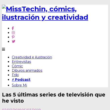
Skip
Creatividad e ilustración
to
Entrevistas
content
Cómic
Dibujos animados
Friki
⚡ Podcast
Sobre Mi
Las 5 últimas series de televisión que
he visto