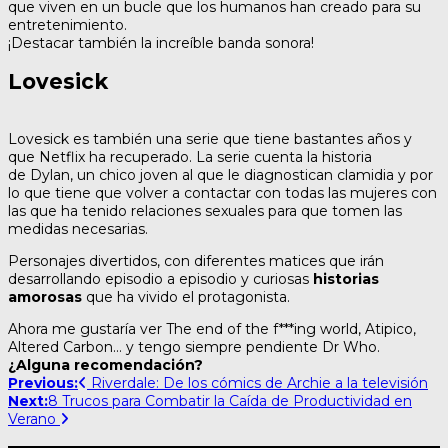
que viven en un bucle que los humanos han creado para su
entretenimiento.
¡Destacar también la increíble banda sonora!
Lovesick
Lovesick es también una serie que tiene bastantes años y
que Netflix ha recuperado. La serie cuenta la historia
de Dylan, un chico joven al que le diagnostican clamidia y por
lo que tiene que volver a contactar con todas las mujeres con
las que ha tenido relaciones sexuales para que tomen las
medidas necesarias.
Personajes divertidos, con diferentes matices que irán
desarrollando episodio a episodio y curiosas
historias
amorosas
que ha vivido el protagonista.
Ahora me gustaría ver The end of the f***ing world, Atipico,
Altered Carbon… y tengo siempre pendiente Dr Who.
¿Alguna recomendación?
Post
Previous:
Riverdale: De los cómics de Archie a la televisión
Next:
8 Trucos para Combatir la Caída de Productividad en
navigation
Verano