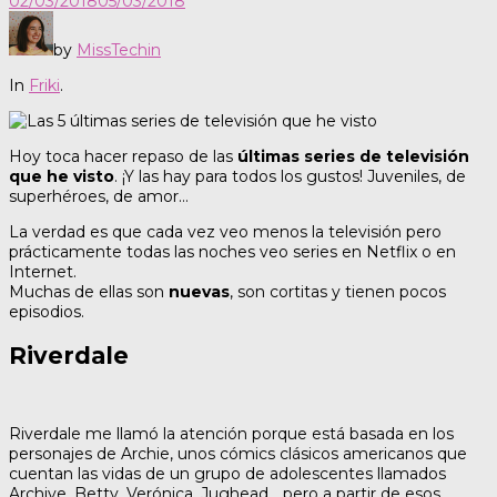
02/03/2018
05/03/2018
by
MissTechin
In
Friki
.
Hoy toca hacer repaso de las
últimas series de televisión
que he visto
. ¡Y las hay para todos los gustos! Juveniles, de
superhéroes, de amor…
La verdad es que cada vez veo menos la televisión pero
prácticamente todas las noches veo series en Netflix o en
Internet.
Muchas de ellas son
nuevas
, son cortitas y tienen pocos
episodios.
Riverdale
Riverdale me llamó la atención porque está basada en los
personajes de Archie, unos cómics clásicos americanos que
cuentan las vidas de un grupo de adolescentes llamados
Archive, Betty, Verónica, Jughead… pero a partir de esos