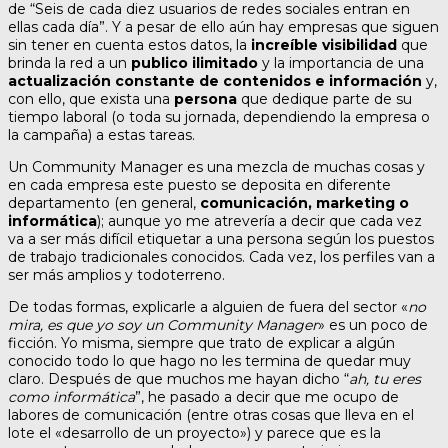
de “Seis de cada diez usuarios de redes sociales entran en
ellas cada día”. Y a pesar de ello aún hay empresas que siguen
sin tener en cuenta estos datos, la
increíble visibilidad
que
brinda la red a un
publico ilimitado
y la importancia de una
actualización constante de contenidos e información
y,
con ello, que exista una
persona
que dedique parte de su
tiempo laboral (o toda su jornada, dependiendo la empresa o
la campaña) a estas tareas.
Un Community Manager es una mezcla de muchas cosas y
en cada empresa este puesto se deposita en diferente
departamento (en general,
comunicación, marketing o
informática
); aunque yo me atrevería a decir que cada vez
va a ser más difícil etiquetar a una persona según los puestos
de trabajo tradicionales conocidos. Cada vez, los perfiles van a
ser más amplios y todoterreno.
De todas formas, explicarle a alguien de fuera del sector «
no
mira, es que yo soy un Community Manager
» es un poco de
ficción. Yo misma, siempre que trato de explicar a algún
conocido todo lo que hago no les termina de quedar muy
claro. Después de que muchos me hayan dicho “
ah, tu eres
como informática
”, he pasado a decir que me ocupo de
labores de comunicación (entre otras cosas que lleva en el
lote el «desarrollo de un proyecto») y parece que es la