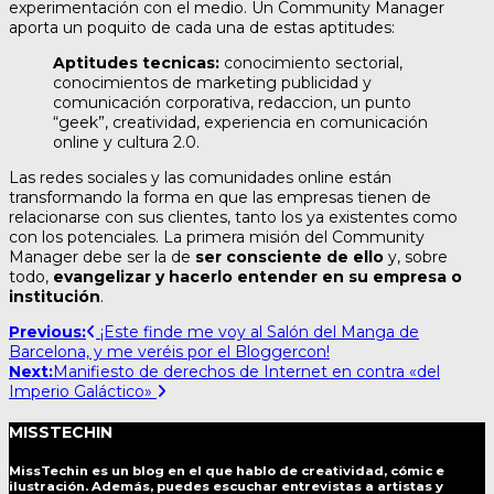
experimentación con el medio. Un Community Manager
aporta un poquito de cada una de estas aptitudes:
Aptitudes tecnicas:
conocimiento sectorial,
conocimientos de marketing publicidad y
comunicación corporativa, redaccion, un punto
“geek”, creatividad, experiencia en comunicación
online y cultura 2.0.
Las redes sociales y las comunidades online están
transformando la forma en que las empresas tienen de
relacionarse con sus clientes, tanto los ya existentes como
con los potenciales. La primera misión del Community
Manager debe ser la de
ser consciente de ello
y, sobre
todo,
evangelizar y hacerlo entender en su empresa o
institución
.
Post
Previous:
¡Este finde me voy al Salón del Manga de
Barcelona, y me veréis por el Bloggercon!
navigation
Next:
Manifiesto de derechos de Internet en contra «del
Imperio Galáctico»
MISSTECHIN
MissTechin es un blog
en el que hablo de creatividad, cómic e
ilustración. Además, puedes escuchar entrevistas a artistas y