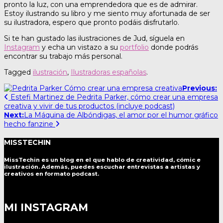
pronto la luz, con una emprendedora que es de admirar.
Estoy ilustrando su libro y me siento muy afortunada de ser
su ilustradora, espero que pronto podáis disfrutarlo.
Si te han gustado las ilustraciones de Jud, síguela en
Instagram
y echa un vistazo a su
portfolio
donde podrás
encontrar su trabajo más personal.
Tagged
ilustración
,
Ilustradoras españolas
.
Post
Previous:
Estefi Martinez de Pedrita Parker, cómo crear una empresa
navigation
creativa y vivir de tus productos (incluye podcast)
Next:
La Máquina de Albóndigas, el amor por el humor gráfico
hecho fanzine
MISSTECHIN
MissTechin es un blog
en el que hablo de creatividad, cómic e
ilustración. Además, puedes escuchar entrevistas a artistas y
creativos en formato podcast.
MI INSTAGRAM