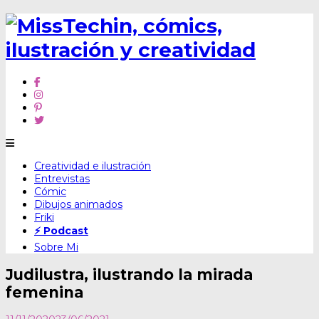
Skip
Creatividad e ilustración
to
Entrevistas
content
Cómic
Dibujos animados
Friki
⚡ Podcast
Sobre Mi
Judilustra, ilustrando la mirada
femenina