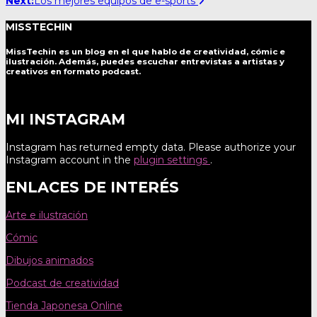
Next:
Los mejores equipos de e-sports
MISSTECHIN
MissTechin es un blog
en el que hablo de creatividad, cómic e
ilustración. Además, puedes escuchar entrevistas a artistas y
creativos en formato podcast.
MI INSTAGRAM
Instagram has returned empty data. Please authorize your
Instagram account in the
plugin settings
.
ENLACES DE INTERÉS
Arte e ilustración
Cómic
Dibujos animados
Podcast de creatividad
Tienda Japonesa Online