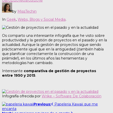
08/02/2018
05/03/2018
by
MissTechin
In
Geek
,
Webs, Blogs y Social Media
.
Os comparto una interesante infografía que he visto sobre
productividad y la gestión de proyectos en el pasado y en la
actualidad. Aunque la gestión de proyectos sigue siendo
prácticamente igual que en la antigüedad (¡también había
que planificar correctamente la construcción de una
pirámide!), en los últimos años las herramientas y
metodologías han cambiado.
Interesante
comparativa de gestión de proyectos
entre 1950 y 2015
.
Infografía ofrecida por
Wrike – Software De Colaboración
Post
Previous:
Papeleria Kawaii que me
encanta
navigation