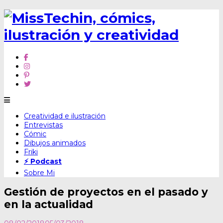
Skip
Creatividad e ilustración
to
Entrevistas
content
Cómic
Dibujos animados
Friki
⚡ Podcast
Sobre Mi
Gestión de proyectos en el pasado y
en la actualidad