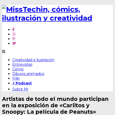
Skip
Creatividad e ilustración
to
Entrevistas
content
Cómic
Dibujos animados
Friki
⚡ Podcast
Sobre Mi
Artistas de todo el mundo participan
en la exposición de «Carlitos y
Snoopy: La película de Peanuts»