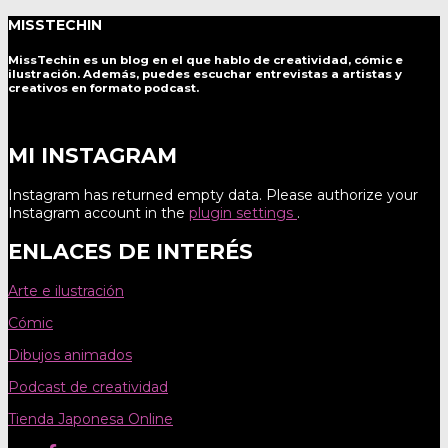
MISSTECHIN
MissTechin es un blog
en el que hablo de creatividad, cómic e
ilustración. Además, puedes escuchar entrevistas a artistas y
creativos en formato podcast.
MI INSTAGRAM
Instagram has returned empty data. Please authorize your
Instagram account in the
plugin settings
.
ENLACES DE INTERÉS
Arte e ilustración
Cómic
Dibujos animados
Podcast de creatividad
Tienda Japonesa Online