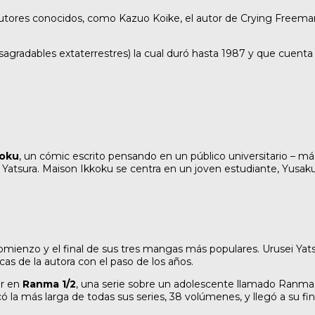
autores conocidos, como Kazuo Koike, el autor de Crying Freem
agradables extaterrestres) la cual duró hasta 1987 y que cuenta l
koku
, un cómic escrito pensando en un público universitario – más 
sei Yatsura. Maison Ikkoku se centra en un joven estudiante, Yus
 comienzo y el final de sus tres mangas más populares. Urusei Y
as de la autora con el paso de los años.
ar en
Ranma 1/2
, una serie sobre un adolescente llamado Ranm
 la más larga de todas sus series, 38 volúmenes, y llegó a su fin 