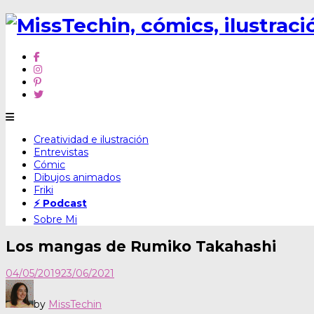
Skip
Creatividad e ilustración
to
Entrevistas
content
Cómic
Dibujos animados
Friki
⚡ Podcast
Sobre Mi
Los mangas de Rumiko Takahashi
04/05/2019
23/06/2021
by
MissTechin