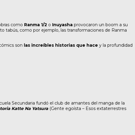
 obras como
Ranma 1/2
o
Inuyasha
provocaron un boom a su
roto tabús, como por ejemplo, las transformaciones de Ranma
s cómics son
las increíbles historias que hace
y la profundidad
cuela Secundaria fundó el club de amantes del manga de la
toria Katte Na Yatsura
(Gente egoísta – Esos extaterrestres