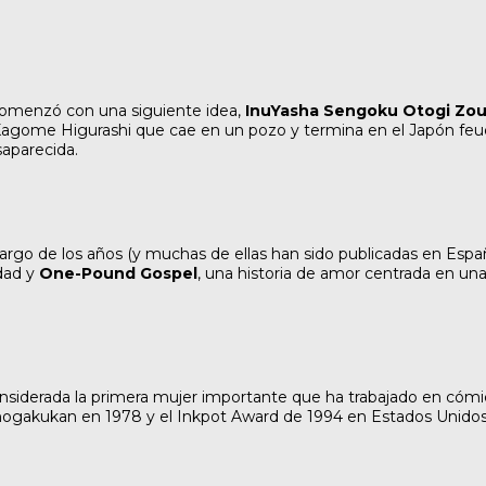
omenzó con una siguiente idea,
InuYasha Sengoku Otogi Zou
da Kagome Higurashi que cae en un pozo y termina en el Japón f
aparecida.
 largo de los años (y muchas de ellas han sido publicadas en Esp
idad y
One-Pound Gospel
, una historia de amor centrada en un
nsiderada la primera mujer importante que ha trabajado en cómics
ogakukan en 1978 y el Inkpot Award de 1994 en Estados Unidos