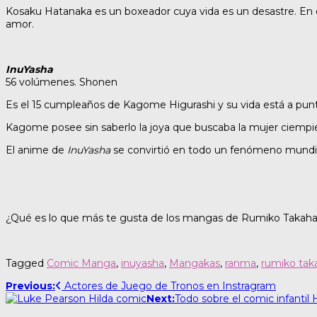
Kosaku Hatanaka es un boxeador cuya vida es un desastre. En e
amor.
InuYasha
56 volúmenes. Shonen
Es el 15 cumpleaños de Kagome Higurashi y su vida está a pun
Kagome posee sin saberlo la joya que buscaba la mujer ciempié
El anime de
InuYasha
se convirtió en todo un fenómeno mundia
¿Qué es lo que más te gusta de los mangas de Rumiko Takahashi
Tagged
Comic Manga
,
inuyasha
,
Mangakas
,
ranma
,
rumiko tak
Post
Previous:
Actores de Juego de Tronos en Instragram
Next:
Todo sobre el comic infantil
navigation