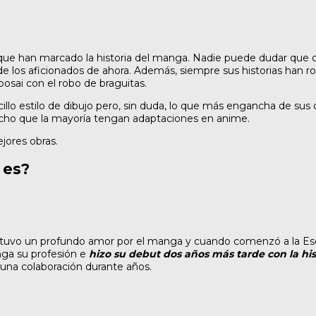
que han marcado la historia del manga. Nadie puede dudar que
e los aficionados de ahora. Además, siempre sus historias han 
posai con el robo de braguitas.
illo estilo de dibujo pero, sin duda, lo que más engancha de su
hecho que la mayoría tengan adaptaciones en anime.
ores obras.
 es?
e tuvo un profundo amor por el manga y cuando comenzó a la Es
nga su profesión e
hizo su debut dos años más tarde con la his
 una colaboración durante años.