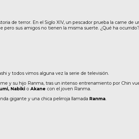
istoria de terror. En el Siglo XIV, un pescador prueba la carne d
mne pero sus amigos no tienen la misma suerte. ¿Qué ha ocurrido
i y todos vimos alguna vez la serie de televisión.
me y su hijo Ranma, tras un intenso entrenamiento por Chin vuel
umi, Nabiki
o
Akane
con el joven Ranma.
anda gigante y una chica pelirroja llamada
Ranma
.