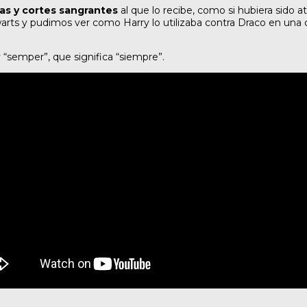
as y cortes sangrantes
al que lo recibe, como si hubiera sido 
s y pudimos ver como Harry lo utilizaba contra Draco en una de 
 y “semper”, que significa “siempre”.