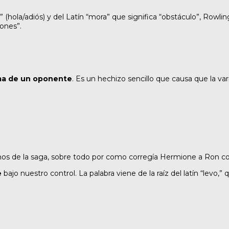
” (hola/adiós) y del Latín “mora” que significa “obstáculo”, Row
rones”.
ma de un oponente
. Es un hechizo sencillo que causa que la var
s de la saga, sobre todo por como corregía Hermione a Ron co
e
bajo nuestro control. La palabra viene de la raíz del latín “levo,” q