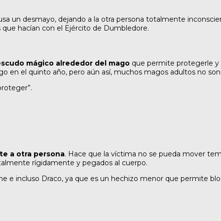
a un desmayo, dejando a la otra persona totalmente inconscien
as que hacían con el Ejército de Dumbledore.
escudo mágico alrededor del mago
que permite protegerle y 
o en el quinto año, pero aún así, muchos magos adultos no son
proteger”.
te a otra persona
. Hace que la víctima no se pueda mover te
totalmente rígidamente y pegados al cuerpo.
ione e incluso Draco, ya que es un hechizo menor que permite bl