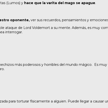
itas (Lumos) y
hace que la varita del mago se apague
.
uestro oponente,
ver sus recuerdos, pensamientos y emociones
ible ataque de Lord Voldemort a su mente. Además, es muy comú
ea interrogar.
s hechizos más poderosos y horribles del mundo mágico. Es muy
ro.
zada para torturar físicamente a alguien. Puede llegar a causar u