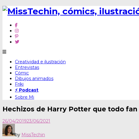
Skip
Creatividad e ilustración
to
Entrevistas
content
Cómic
Dibujos animados
Friki
⚡ Podcast
Sobre Mi
Hechizos de Harry Potter que todo fan
26/04/2019
23/06/2021
by
MissTechin