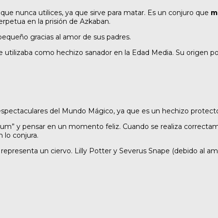
que nunca utilices, ya que sirve para matar. Es un conjuro que
m
rpetua en la prisión de Azkaban.
pequeño gracias al amor de sus padres.
 utilizaba como hechizo sanador en la Edad Media. Su origen podrí
espectaculares del Mundo Mágico, ya que es un hechizo protec
um” y pensar en un momento feliz. Cuando se realiza correctament
 lo conjura.
epresenta un ciervo. Lilly Potter y Severus Snape (debido al amor