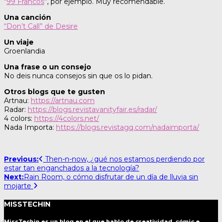
“
99 Francos
”, por ejemplo. Muy recomendable.
Una canción
“Don’t Call” de Desire
Un viaje
Groenlandia
Una frase o un consejo
No deis nunca consejos sin que os lo pidan.
Otros blogs que te gusten
Artnau:
https://artnau.com
Radar:
https://blogs.revistavanityfair.es/radar/
4 colors:
https://4colors.net/
Nada Importa:
https://blogs.revistagq.com/nadaimporta/
Post
Previous:
Then-n-now, ¿qué nos estamos perdiendo por
estar tan enganchados a la tecnología?
navigation
Next:
Rain Room, o cómo disfrutar de un día de lluvia sin
mojarte
MISSTECHIN
MissTechin es un blog
en el que hablo de creatividad, cómic e