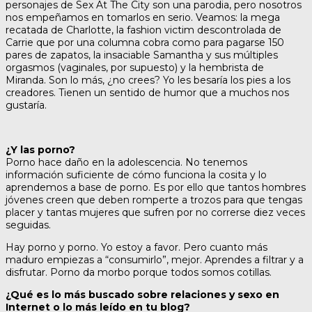
personajes de Sex At The City son una parodia, pero nosotros
nos empeñamos en tomarlos en serio. Veamos: la mega
recatada de Charlotte, la fashion victim descontrolada de
Carrie que por una columna cobra como para pagarse 150
pares de zapatos, la insaciable Samantha y sus múltiples
orgasmos (vaginales, por supuesto) y la hembrista de
Miranda. Son lo más, ¿no crees? Yo les besaría los pies a los
creadores. Tienen un sentido de humor que a muchos nos
gustaría.
¿Y las porno?
Porno hace daño en la adolescencia. No tenemos
información suficiente de cómo funciona la cosita y lo
aprendemos a base de porno. Es por ello que tantos hombres
jóvenes creen que deben romperte a trozos para que tengas
placer y tantas mujeres que sufren por no correrse diez veces
seguidas.
Hay porno y porno. Yo estoy a favor. Pero cuanto más
maduro empiezas a “consumirlo”, mejor. Aprendes a filtrar y a
disfrutar. Porno da morbo porque todos somos cotillas.
¿Qué es lo más buscado sobre relaciones y sexo en
Internet o lo más leído en tu blog?