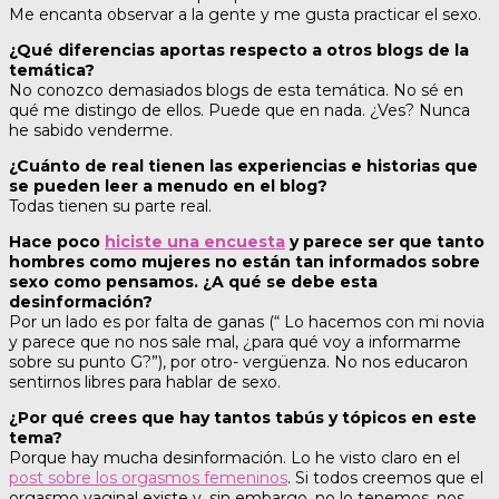
Me encanta observar a la gente y me gusta practicar el sexo.
¿Qué diferencias aportas respecto a otros blogs de la
temática?
No conozco demasiados blogs de esta temática. No sé en
qué me distingo de ellos. Puede que en nada. ¿Ves? Nunca
he sabido venderme.
¿Cuánto de real tienen las experiencias e historias que
se pueden leer a menudo en el blog?
Todas tienen su parte real.
Hace poco
hiciste una encuesta
y parece ser que tanto
hombres como mujeres no están tan informados sobre
sexo como pensamos. ¿A qué se debe esta
desinformación?
Por un lado es por falta de ganas (“ Lo hacemos con mi novia
y parece que no nos sale mal, ¿para qué voy a informarme
sobre su punto G?”), por otro- vergüenza. No nos educaron
sentirnos libres para hablar de sexo.
¿Por qué crees que hay tantos tabús y tópicos en este
tema?
Porque hay mucha desinformación. Lo he visto claro en el
post sobre los orgasmos femeninos
. Si todos creemos que el
orgasmo vaginal existe y, sin embargo, no lo tenemos, nos