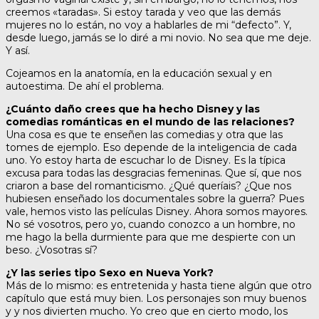
creemos «taradas». Si estoy tarada y veo que las demás
mujeres no lo están, no voy a hablarles de mi “defecto”. Y,
desde luego, jamás se lo diré a mi novio. No sea que me deje.
Y así.
Cojeamos en la anatomía, en la educación sexual y en
autoestima. De ahí el problema.
¿Cuánto daño crees que ha hecho Disney y las
comedias románticas en el mundo de las relaciones?
Una cosa es que te enseñen las comedias y otra que las
tomes de ejemplo. Eso depende de la inteligencia de cada
uno. Yo estoy harta de escuchar lo de Disney. Es la típica
excusa para todas las desgracias femeninas. Que sí, que nos
criaron a base del romanticismo. ¿Qué queríais? ¿Que nos
hubiesen enseñado los documentales sobre la guerra? Pues
vale, hemos visto las películas Disney. Ahora somos mayores.
No sé vosotros, pero yo, cuando conozco a un hombre, no
me hago la bella durmiente para que me despierte con un
beso. ¿Vosotras sí?
¿Y las series tipo Sexo en Nueva York?
Más de lo mismo: es entretenida y hasta tiene algún que otro
capítulo que está muy bien. Los personajes son muy buenos
y y nos divierten mucho. Yo creo que en cierto modo, los