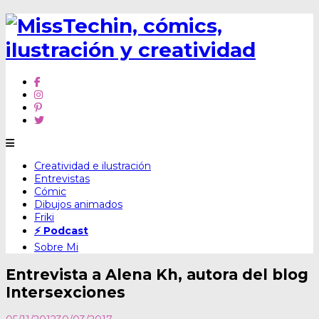
Skip
Creatividad e ilustración
to
Entrevistas
content
Cómic
Dibujos animados
Friki
⚡ Podcast
Sobre Mi
Entrevista a Alena Kh, autora del blog
Intersexciones