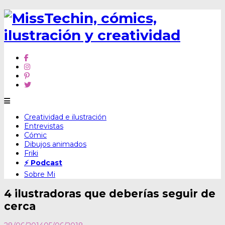
Skip
Creatividad e ilustración
to
Entrevistas
content
Cómic
Dibujos animados
Friki
⚡ Podcast
Sobre Mi
4 ilustradoras que deberías seguir de
cerca