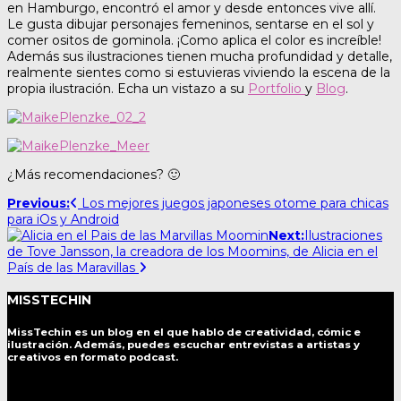
en Hamburgo, encontró el amor y desde entonces vive allí.
Le gusta dibujar personajes femeninos, sentarse en el sol y
comer ositos de gominola. ¡Como aplica el color es increíble!
Además sus ilustraciones tienen mucha profundidad y detalle,
realmente sientes como si estuvieras viviendo la escena de la
propia ilustración. Echa un vistazo a su
Portfolio
y
Blog
.
¿Más recomendaciones? 🙂
Post
Previous:
Los mejores juegos japoneses otome para chicas
para iOs y Android
navigation
Next:
Ilustraciones
de Tove Jansson, la creadora de los Moomins, de Alicia en el
País de las Maravillas
MISSTECHIN
MissTechin es un blog
en el que hablo de creatividad, cómic e
ilustración. Además, puedes escuchar entrevistas a artistas y
creativos en formato podcast.