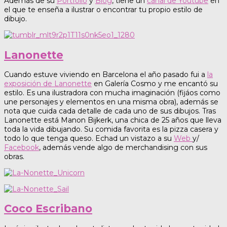
Además de su
Portfolio
y
Blog
, tiene un
canal de Youtube
en
el que te enseña a ilustrar o encontrar tu propio estilo de
dibujo.
Lanonette
Cuando estuve viviendo en Barcelona el año pasado fui a
la
exposición de Lanonette
en Galería Cosmo y me encantó su
estilo. Es una ilustradora con mucha imaginación (fijáos como
une personajes y elementos en una misma obra), además se
nota que cuida cada detalle de cada uno de sus dibujos. Tras
Lanonette está Manon Bijkerk, una chica de 25 años que lleva
toda la vida dibujando. Su comida favorita es la pizza casera y
todo lo que tenga queso. Echad un vistazo a su
Web
y/
Facebook
, además vende algo de merchandising con sus
obras.
Coco Escribano