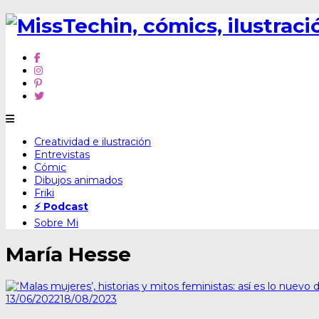
Skip
Creatividad e ilustración
to
Entrevistas
content
Cómic
Dibujos animados
Friki
⚡ Podcast
Sobre Mi
María Hesse
13/06/2022
18/08/2023