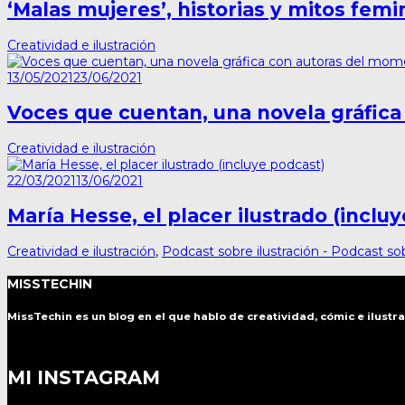
‘Malas mujeres’, historias y mitos femi
Creatividad e ilustración
13/05/2021
23/06/2021
Voces que cuentan, una novela gráfic
Creatividad e ilustración
22/03/2021
13/06/2021
María Hesse, el placer ilustrado (inclu
Creatividad e ilustración
,
Podcast sobre ilustración - Podcast so
MISSTECHIN
MissTechin es un blog
en el que hablo de creatividad, cómic e ilustr
MI INSTAGRAM