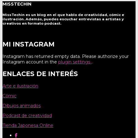
MISSTECHIN
MissTechin es un blog
en el que hablo de creatividad, cómic e
ilustración. Además, puedes escuchar entrevistas a artistas y
creativos en formato podcast.
MI INSTAGRAM
Instagram has returned empty data. Please authorize your
Instagram account in the
plugin settings
.
ENLACES DE INTERÉS
Arte e ilustración
Cómic
Dibujos animados
Podcast de creatividad
Tienda Japonesa Online