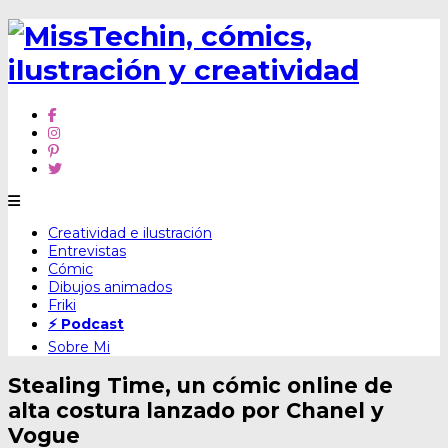
Skip
Creatividad e ilustración
to
Entrevistas
content
Cómic
Dibujos animados
Friki
⚡ Podcast
Sobre Mi
Stealing Time, un cómic online de
alta costura lanzado por Chanel y
Vogue