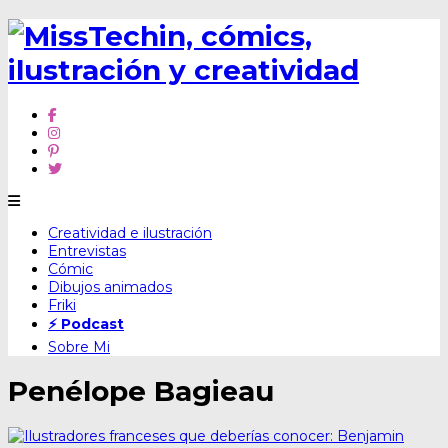
Skip
Creatividad e ilustración
to
Entrevistas
content
Cómic
Dibujos animados
Friki
⚡ Podcast
Sobre Mi
Penélope Bagieau