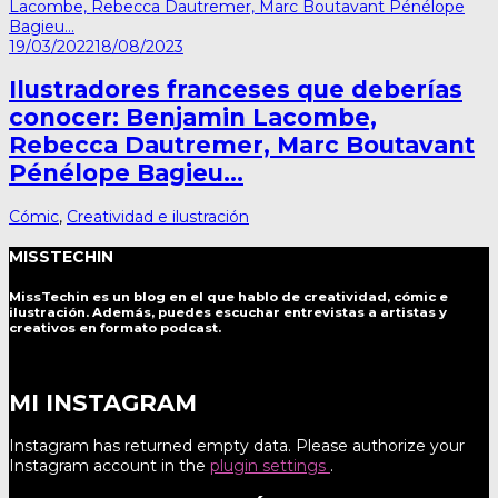
19/03/2022
18/08/2023
Ilustradores franceses que deberías
conocer: Benjamin Lacombe,
Rebecca Dautremer, Marc Boutavant
Pénélope Bagieu…
Cómic
,
Creatividad e ilustración
MISSTECHIN
MissTechin es un blog
en el que hablo de creatividad, cómic e
ilustración. Además, puedes escuchar entrevistas a artistas y
creativos en formato podcast.
MI INSTAGRAM
Instagram has returned empty data. Please authorize your
Instagram account in the
plugin settings
.