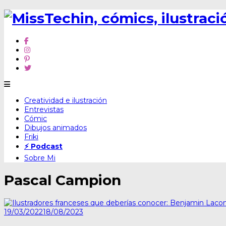
Skip
Creatividad e ilustración
to
Entrevistas
content
Cómic
Dibujos animados
Friki
⚡ Podcast
Sobre Mi
Pascal Campion
19/03/2022
18/08/2023