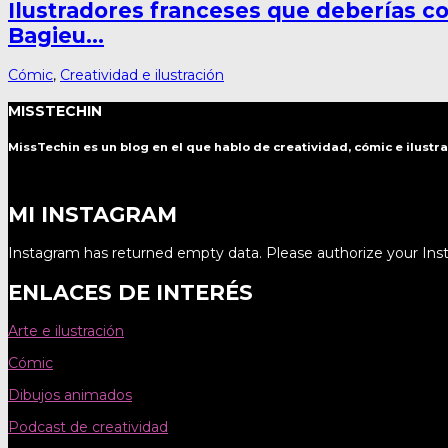
Ilustradores franceses que deberías
Bagieu…
Cómic
,
Creatividad e ilustración
MISSTECHIN
MissTechin es un blog
en el que hablo de creatividad, cómic e ilustr
MI INSTAGRAM
Instagram has returned empty data. Please authorize your In
ENLACES DE INTERÉS
Arte e ilustración
Cómic
Dibujos animados
Podcast de creatividad