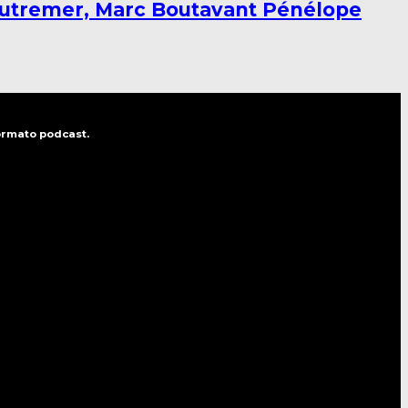
autremer, Marc Boutavant Pénélope
formato podcast.