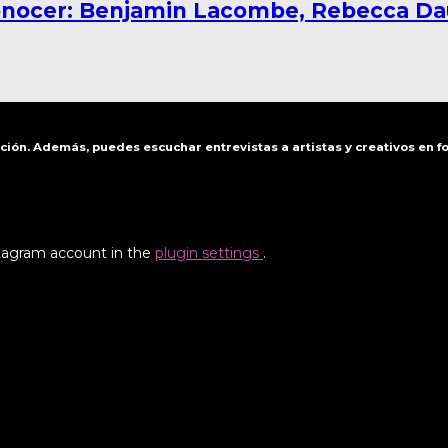
 conocer: Benjamin Lacombe, Rebecca D
ación. Además, puedes escuchar entrevistas a artistas y creativos en 
stagram account in the
plugin settings
.