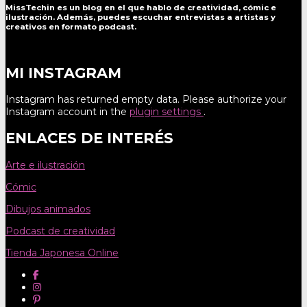
MissTechin es un blog
en el que hablo de creatividad, cómic e
ilustración. Además, puedes escuchar entrevistas a artistas y
creativos en formato podcast.
MI INSTAGRAM
Instagram has returned empty data. Please authorize your
Instagram account in the
plugin settings
.
ENLACES DE INTERÉS
Arte e ilustración
Cómic
Dibujos animados
Podcast de creatividad
Tienda Japonesa Online