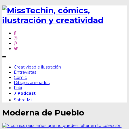
Skip
Creatividad e ilustración
to
Entrevistas
content
Cómic
Dibujos animados
Friki
⚡ Podcast
Sobre Mi
Moderna de Pueblo