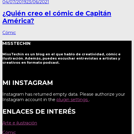
04/07/2019
23/06/2021
¿Quién creo el cómic de Capitán
América?
Cómic
MISSTECHIN
MissTechin es un blog
en el que hablo de creatividad, cómic e
ilustración. Además, puedes escuchar entrevistas a artistas y
creativos en formato podcast.
MI INSTAGRAM
Instagram has returned empty data. Please authorize your
Instagram account in the
plugin settings
.
ENLACES DE INTERÉS
Arte e ilustración
Cómic