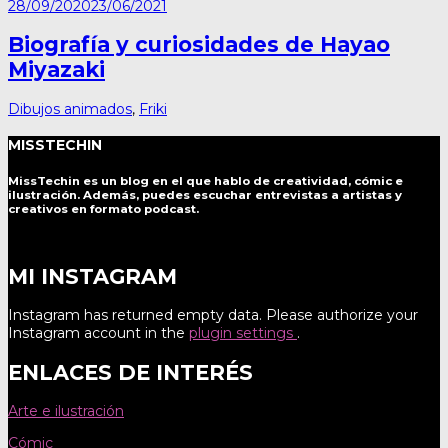
28/09/2020
23/06/2021
Biografía y curiosidades de Hayao
Miyazaki
Dibujos animados
,
Friki
MISSTECHIN
MissTechin es un blog
en el que hablo de creatividad, cómic e
ilustración. Además, puedes escuchar entrevistas a artistas y
creativos en formato podcast.
MI INSTAGRAM
Instagram has returned empty data. Please authorize your
Instagram account in the
plugin settings
.
ENLACES DE INTERÉS
Arte e ilustración
Cómic