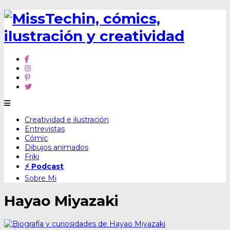
Skip
Creatividad e ilustración
to
Entrevistas
content
Cómic
Dibujos animados
Friki
⚡ Podcast
Sobre Mi
Hayao Miyazaki