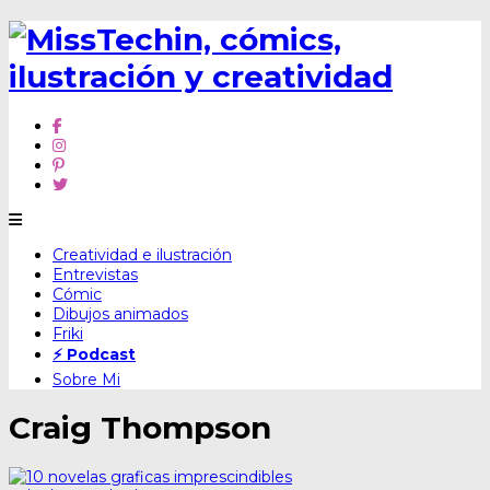
Skip
Creatividad e ilustración
to
Entrevistas
content
Cómic
Dibujos animados
Friki
⚡ Podcast
Sobre Mi
Craig Thompson