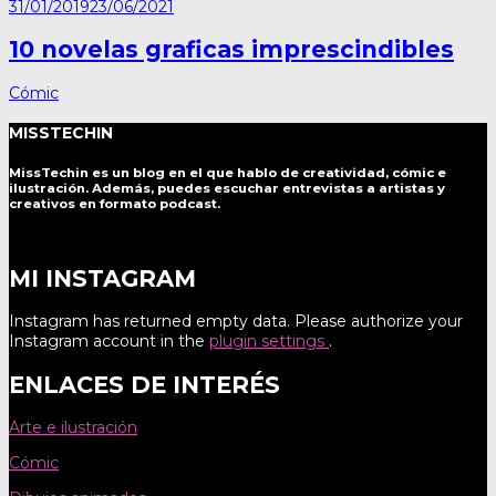
31/01/2019
23/06/2021
10 novelas graficas imprescindibles
Cómic
MISSTECHIN
MissTechin es un blog
en el que hablo de creatividad, cómic e
ilustración. Además, puedes escuchar entrevistas a artistas y
creativos en formato podcast.
MI INSTAGRAM
Instagram has returned empty data. Please authorize your
Instagram account in the
plugin settings
.
ENLACES DE INTERÉS
Arte e ilustración
Cómic