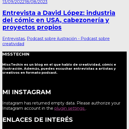
13/09/2022
18/08/2023
Entrevista a David López: industria
del cómic en USA, cabezonería y
proyectos propios
Entrevistas
,
Podcast sobre ilustración - Podcast sobre
creatividad
MISSTECHIN
MissTechin es un blog
en el que hablo de creatividad, cómic e
ilustración. Además, puedes escuchar entrevistas a artistas y
creativos en formato podcast.
MI INSTAGRAM
Instagram has returned empty data. Please authorize your
Instagram account in the
plugin settings
.
ENLACES DE INTERÉS