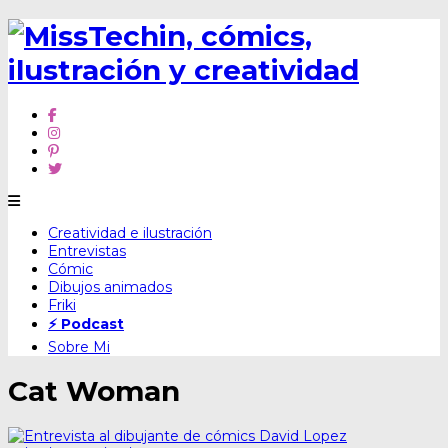
Skip
Creatividad e ilustración
to
Entrevistas
content
Cómic
Dibujos animados
Friki
⚡ Podcast
Sobre Mi
Cat Woman